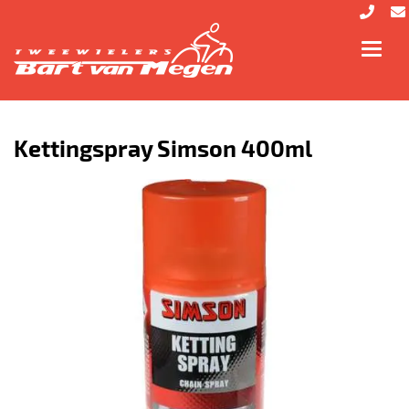
Toggl
navig
Kettingspray Simson 400ml