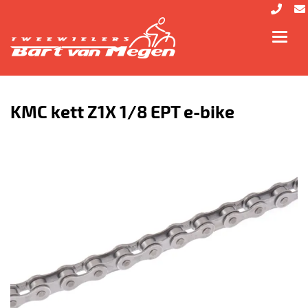
Toggl
navig
KMC kett Z1X 1/8 EPT e-bike