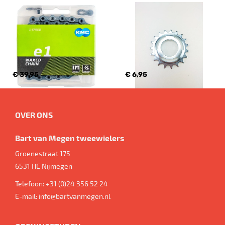
€ 39,95
€ 6,95
OVER ONS
Bart van Megen tweewielers
Groenestraat 175
6531 HE
Nijmegen
Telefoon:
+31 (0)24 356 52 24
E-mail:
info@bartvanmegen.nl