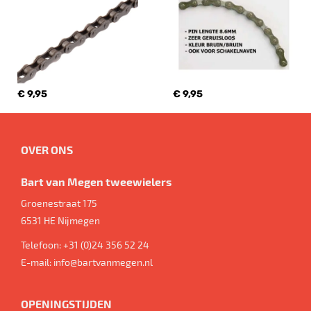
€ 9,95
€ 9,95
OVER ONS
Bart van Megen tweewielers
Groenestraat 175
6531 HE
Nijmegen
Telefoon:
+31 (0)24 356 52 24
E-mail:
info@bartvanmegen.nl
OPENINGSTIJDEN