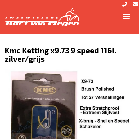
Toggl
navig
Kmc Ketting x9.73 9 speed 116l.
zilver/grijs