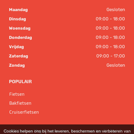
Gesloten
Maandag
09:00 - 18:00
Dinsdag
09:00 - 18:00
Woensdag
09:00 - 18:00
Donderdag
09:00 - 18:00
Vrijdag
09:00 - 17:00
Zaterdag
Gesloten
Zondag
POPULAIR
Fietsen
Bakfietsen
Cruiserfietsen
Cookies helpen ons bij het leveren, beschermen en verbeteren van
© 2026 Bart van Megen tweewielers. Ondersteund door
SitePack ®