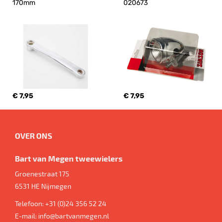
170mm
020673
€ 7,95
€ 7,95
OVER ONS
Bart van Megen tweewielers
Groenestraat 175
6531 HE
Nijmegen
Telefoon:
+31 (0)24 356 52 24
E-mail:
info@bartvanmegen.nl