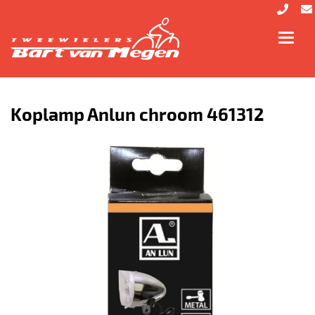
Toggl
navig
Koplamp Anlun chroom 461312