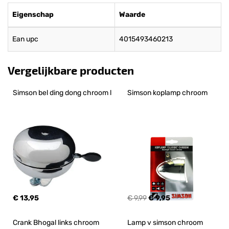
Eigenschap
Waarde
Ean upc
4015493460213
Vergelijkbare producten
Simson bel ding dong chroom l
Simson koplamp chroom
€ 13,95
€ 9,99
€ 9,95
Crank Bhogal links chroom 
Lamp v simson chroom 