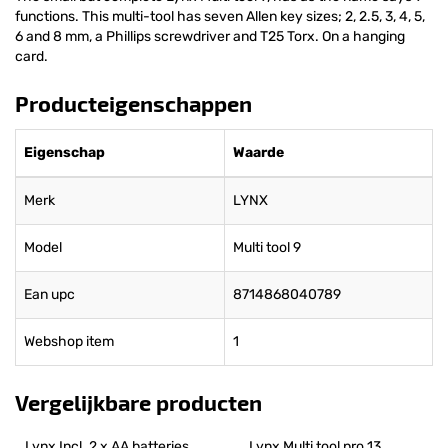
functions. This multi-tool has seven Allen key sizes; 2, 2.5, 3, 4, 5,
6 and 8 mm, a Phillips screwdriver and T25 Torx. On a hanging
card.
Producteigenschappen
Eigenschap
Waarde
Merk
LYNX
Model
Multi tool 9
Ean upc
8714868040789
Webshop item
1
Vergelijkbare producten
Lynx Incl. 2 x AA batteries.
Lynx Multi tool pro 13