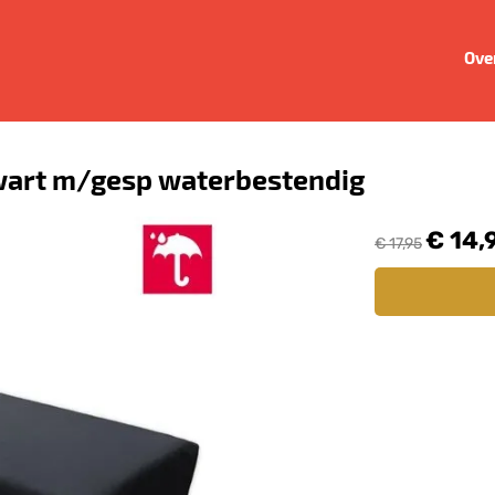
Ove
art m/gesp waterbestendig
€ 14,
€ 17,95