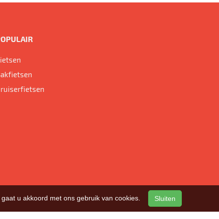
POPULAIR
ietsen
akfietsen
ruiserfietsen
n, gaat u akkoord met ons gebruik van cookies.
Sluiten