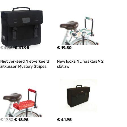
€ 49,95
€ 47,95
€ 19,50
Niet verkeerd Nietverkeerd 
New looxs NL haaktas 9 2 
zitkussen Mystery Stripes
slot zw
€ 19,50
€ 18,95
€ 41,95