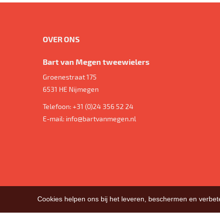
OVER ONS
Bart van Megen tweewielers
Groenestraat 175
6531 HE
Nijmegen
Telefoon:
+31 (0)24 356 52 24
E-mail:
info@bartvanmegen.nl
Cookies helpen ons bij het leveren, beschermen en verbe