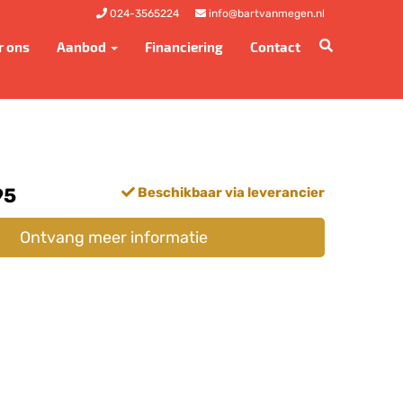
024-3565224
info@bartvanmegen.nl
r ons
Aanbod
Financiering
Contact
95
Beschikbaar via leverancier
Ontvang meer informatie