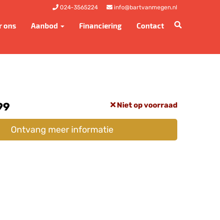
024-3565224
info@bartvanmegen.nl
r ons
Aanbod
Financiering
Contact
99
Niet op voorraad
Ontvang meer informatie