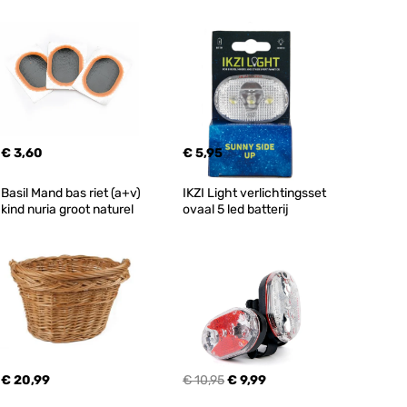
€ 3,60
€ 5,95
Basil Mand bas riet (a+v) 
IKZI Light verlichtingsset 
kind nuria groot naturel
ovaal 5 led batterij
€ 20,99
€ 10,95
€ 9,99