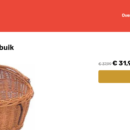
Ove
 buik
€ 31,
€ 37,99