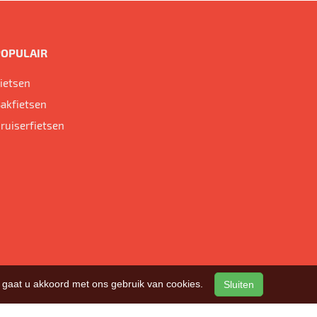
POPULAIR
ietsen
akfietsen
ruiserfietsen
n, gaat u akkoord met ons gebruik van cookies.
Sluiten