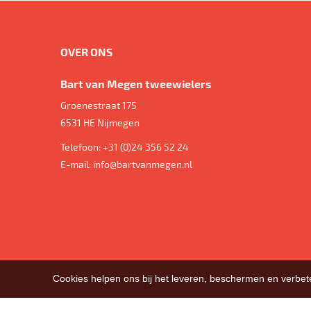
OVER ONS
Bart van Megen tweewielers
Groenestraat 175
6531 HE
Nijmegen
Telefoon:
+31 (0)24 356 52 24
E-mail:
info@bartvanmegen.nl
Cookies helpen ons bij het leveren, beschermen en verbe