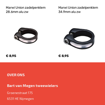
Marwi Union zadelpenklem 
Marwi Union zadelpenklem 
28.6mm alu zw
34.9mm alu zw
€ 8,95
€ 8,95
OVER ONS
Bart van Megen tweewielers
Groenestraat 175
6531 HE
Nijmegen