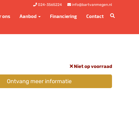
024-3565224
info@bartvanmegen.nl
r ons
Aanbod
Financiering
Contact
Niet op voorraad
Ontvang meer informatie