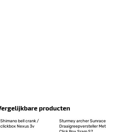
Vergelijkbare producten
Shimano bell crank / 
Sturmey archer Sunrace 
clickbox Nexus 3v
Draaigreepversteller Met 
Click Box Sram S7