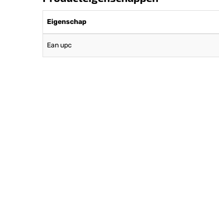
Eigenschap
Ean upc