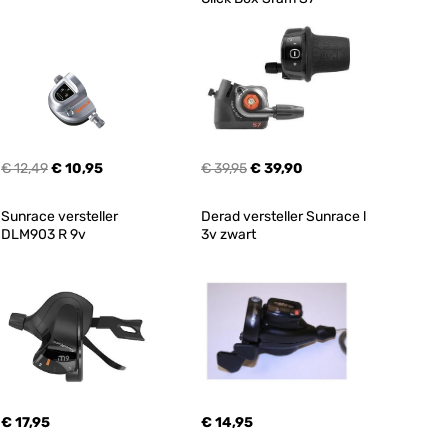
€ 12,49
€ 10,95
€ 39,95
€ 39,90
Sunrace versteller 
Derad versteller Sunrace l 
DLM903 R 9v
3v zwart
€ 17,95
€ 14,95