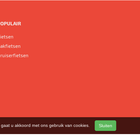
POPULAIR
ietsen
akfietsen
ruiserfietsen
n, gaat u akkoord met ons gebruik van cookies.
Sluiten