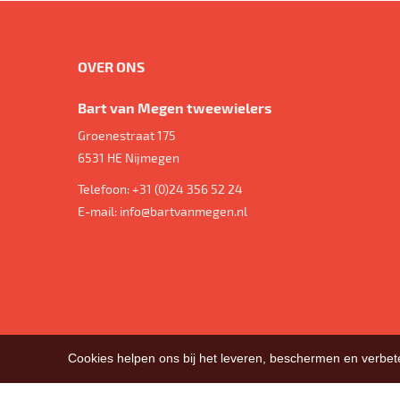
OVER ONS
Bart van Megen tweewielers
Groenestraat 175
6531 HE
Nijmegen
Telefoon:
+31 (0)24 356 52 24
E-mail:
info@bartvanmegen.nl
Cookies helpen ons bij het leveren, beschermen en verbe