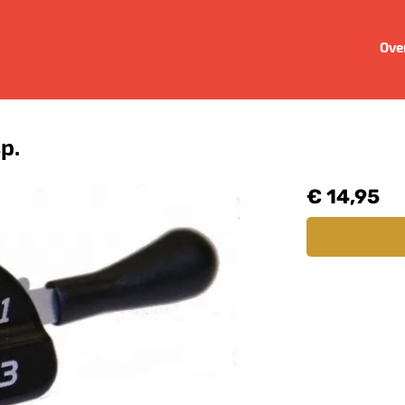
Ove
p.
€ 14,95