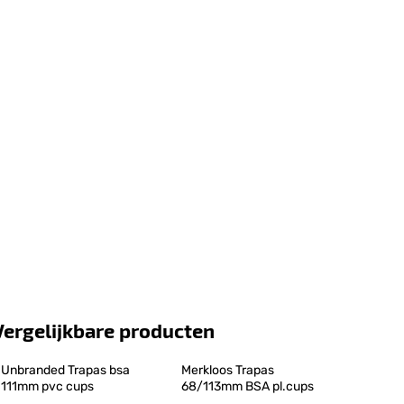
Vergelijkbare producten
Unbranded Trapas bsa 
Merkloos Trapas 
111mm pvc cups
68/113mm BSA pl.cups