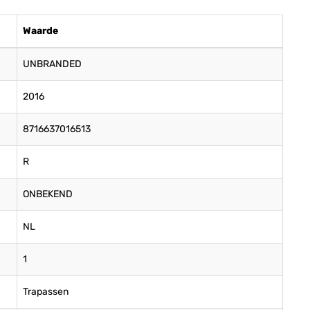
Waarde
UNBRANDED
2016
8716637016513
R
ONBEKEND
NL
1
Trapassen