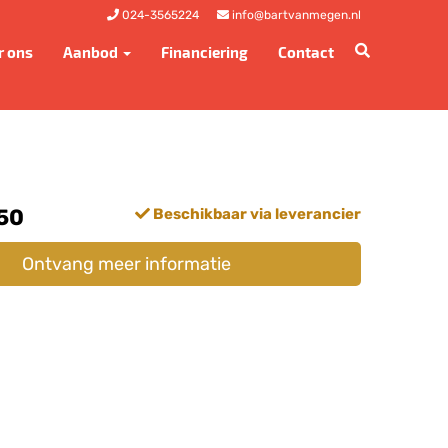
024-3565224
info@bartvanmegen.nl
r ons
Aanbod
Financiering
Contact
,50
Beschikbaar via leverancier
Ontvang meer informatie