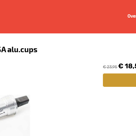
Ove
A alu.cups
€ 18
€ 23,95