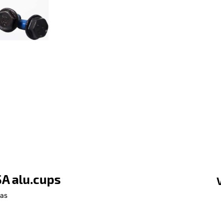
A alu.cups
 as