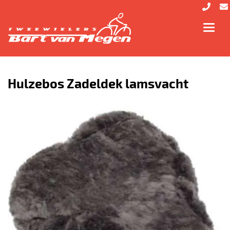
Toggl
navig
Hulzebos Zadeldek lamsvacht