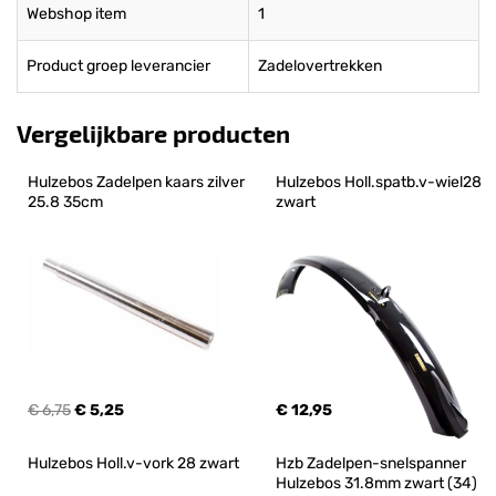
Webshop item
1
Product groep leverancier
Zadelovertrekken
Vergelijkbare producten
Hulzebos Zadelpen kaars zilver 
Hulzebos Holl.spatb.v-wiel28 
25.8 35cm
zwart
€ 6,75
€ 5,25
€ 12,95
Hulzebos Holl.v-vork 28 zwart
Hzb Zadelpen-snelspanner 
Hulzebos 31.8mm zwart (34)