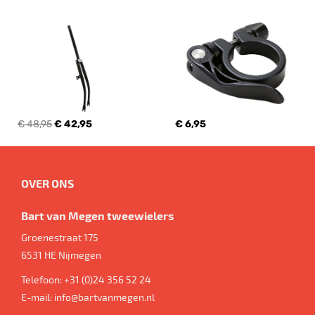
€ 48,95
€ 42,95
€ 6,95
OVER ONS
Bart van Megen tweewielers
Groenestraat 175
6531 HE
Nijmegen
Telefoon:
+31 (0)24 356 52 24
E-mail:
info@bartvanmegen.nl