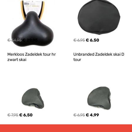
€ 34,95
€ 29,95
€ 6,95
€ 6,50
Merkloos Zadeldek tour hr 
Unbranded Zadeldek skai D 
zwart skai
tour
€ 7,95
€ 6,50
€ 6,95
€ 4,99