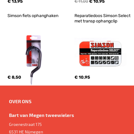
€ 13,95
€ 11,00
€ 10,95
Simson fiets ophanghaken
Reparatiedoos Simson Select 
met transp ophangclip
€ 8,50
€ 10,95
OVER ONS
Bart van Megen tweewielers
Groenestraat 175
6531 HE
Nijmegen