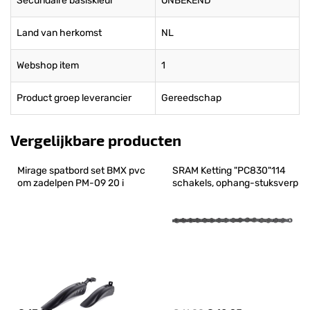
Secundaire basiskleur
ONBEKEND
Land van herkomst
NL
Webshop item
1
Product groep leverancier
Gereedschap
Vergelijkbare producten
Mirage spatbord set BMX pvc 
SRAM Ketting "PC830"114 
om zadelpen PM-09 20 i
schakels, ophang-stuksverp