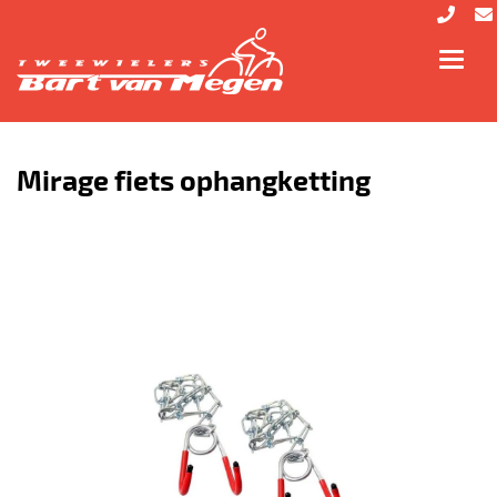
Toggl
navig
Mirage fiets ophangketting