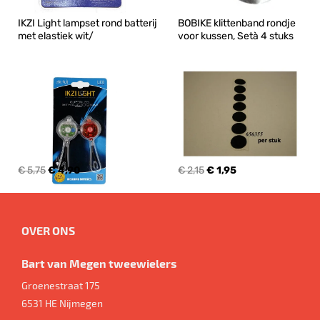
IKZI Light lampset rond batterij 
BOBIKE klittenband rondje 
met elastiek wit/
voor kussen, Setà 4 stuks
€ 5,75
€ 4,90
€ 2,15
€ 1,95
OVER ONS
Bart van Megen tweewielers
Groenestraat 175
6531 HE
Nijmegen