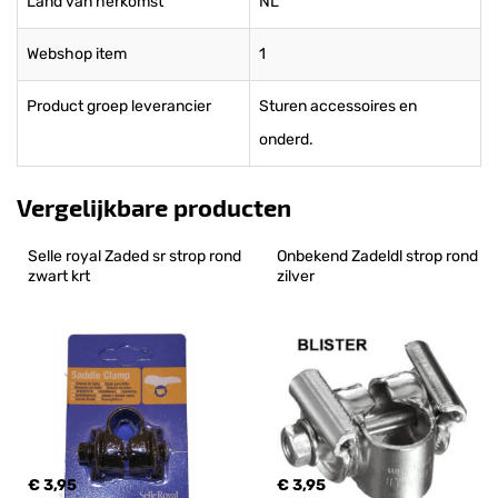
Land van herkomst
NL
Webshop item
1
Product groep leverancier
Sturen accessoires en
onderd.
Vergelijkbare producten
Selle royal Zaded sr strop rond 
Onbekend Zadeldl strop rond 
zwart krt
zilver
€ 3,95
€ 3,95