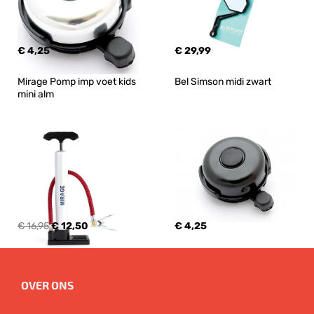
€ 4,25
€ 29,99
Mirage Pomp imp voet kids 
Bel Simson midi zwart
mini alm
€ 16,95
€ 12,50
€ 4,25
OVER ONS