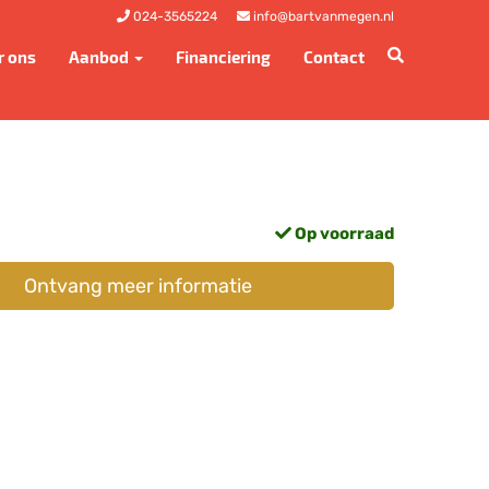
024-3565224
info@bartvanmegen.nl
r ons
Aanbod
Financiering
Contact
Op voorraad
Ontvang meer informatie