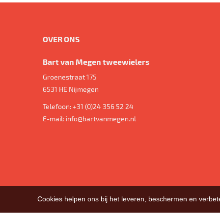
OVER ONS
Bart van Megen tweewielers
Groenestraat 175
6531 HE
Nijmegen
Telefoon:
+31 (0)24 356 52 24
E-mail:
info@bartvanmegen.nl
Cookies helpen ons bij het leveren, beschermen en verbe