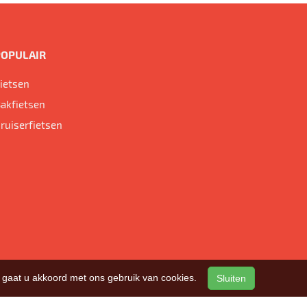
POPULAIR
ietsen
akfietsen
ruiserfietsen
n, gaat u akkoord met ons gebruik van cookies.
Sluiten