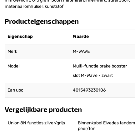
mm Gewicht: 615 gram Soort materiaal binnenwerk: staal Soort
materiaal omhulsel: kunststof
Producteigenschappen
Eigenschap
Waarde
Merk
M-WAVE
Model
Multi-functie brake booster
slot M-Wave - zwart
Ean upc
4015493230106
Vergelijkbare producten
Union 8N functies zilver/grijs
Binnenkabel Elvedes tandem 
peer/ton