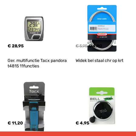
€ 28,95
€ 5,95
€ 4,90
Ger. multifunctie Tacx pandora 
Widek bel staal chr op krt
t4815 11functies
€ 11,20
€ 4,95