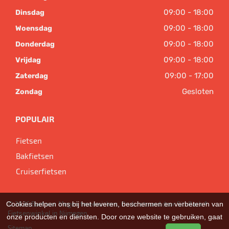
09:00 - 18:00
Dinsdag
09:00 - 18:00
Woensdag
09:00 - 18:00
Donderdag
09:00 - 18:00
Vrijdag
09:00 - 17:00
Zaterdag
Gesloten
Zondag
POPULAIR
Fietsen
Bakfietsen
Cruiserfietsen
© 2026 Bart van Megen tweewielers. Ondersteund door
SitePack ®
Cookies helpen ons bij het leveren, beschermen en verbeteren van
Fietsenwinkel in Nijmegen
onze producten en diensten. Door onze website te gebruiken, gaat
Sitemap