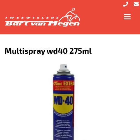
Toggl
navig
Multispray wd40 275ml