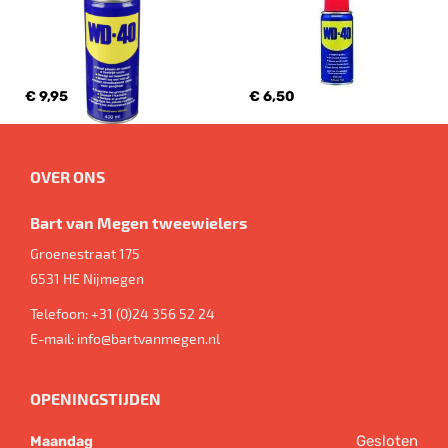
€ 9,95
€ 6,50
OVER ONS
Bart van Megen tweewielers
Groenestraat 175
6531 HE
Nijmegen
Telefoon:
+31 (0)24 356 52 24
E-mail:
info@bartvanmegen.nl
OPENINGSTIJDEN
Gesloten
Maandag