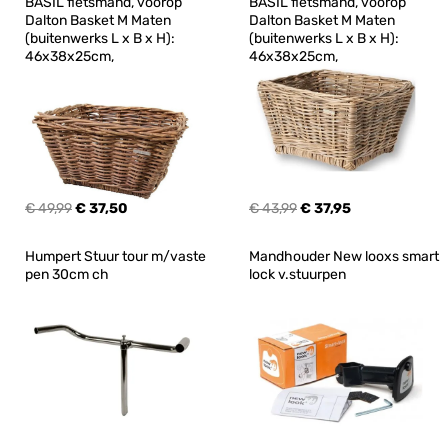
BASIL fietsmand, voorop 
BASIL fietsmand, voorop 
Dalton Basket M Maten 
Dalton Basket M Maten 
(buitenwerks L x B x H): 
(buitenwerks L x B x H): 
46x38x25cm,
46x38x25cm,
€ 49,99
€ 37,50
€ 43,99
€ 37,95
Humpert Stuur tour m/vaste 
Mandhouder New looxs smart 
pen 30cm ch
lock v.stuurpen