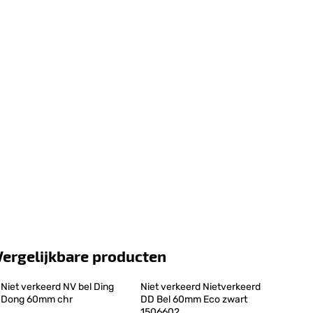
Vergelijkbare producten
Niet verkeerd NV bel Ding 
Niet verkeerd Nietverkeerd 
Dong 60mm chr
DD Bel 60mm Eco zwart 
1506602