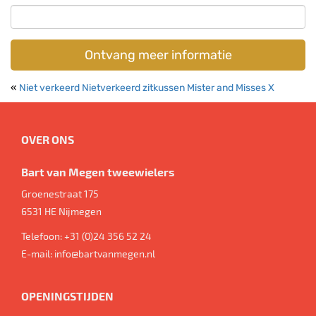
Ontvang meer informatie
«
Niet verkeerd Nietverkeerd zitkussen Mister and Misses X
OVER ONS
Bart van Megen tweewielers
Groenestraat 175
6531 HE
Nijmegen
Telefoon:
+31 (0)24 356 52 24
E-mail:
info@bartvanmegen.nl
OPENINGSTIJDEN