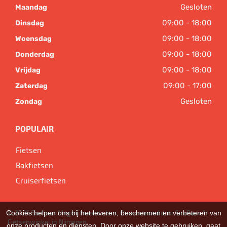
Gesloten
Maandag
09:00 - 18:00
Dinsdag
09:00 - 18:00
Woensdag
09:00 - 18:00
Donderdag
09:00 - 18:00
Vrijdag
09:00 - 17:00
Zaterdag
Gesloten
Zondag
POPULAIR
Fietsen
Bakfietsen
Cruiserfietsen
Cookies helpen ons bij het leveren, beschermen en verbeteren van
© 2026 Bart van Megen tweewielers. Ondersteund door
SitePack ®
Fietsenwinkel in Nijmegen
onze producten en diensten. Door onze website te gebruiken, gaat