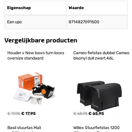
Eigenschap
Waarde
Ean upc
8714827091500
Vergelijkbare producten
Houder v New looxs turn looxs 
Cameo fietstas dubbel Cameo 
oversize standaard
bisonyl dull zwart 46L
€ 19,95
€ 17,95
€ 68,95
€ 65,95
Basil stuurtas Mali 
Willex Stuurfietstas 1200 