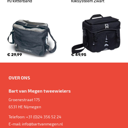
m/klitterband
Kliksysteem Zwart
€ 29,99
€ 49,95
OVER ONS
Bart van Megen tweewielers
Groenestraat 175
6531 HE
Nijmegen
Telefoon:
+31 (0)24 356 52 24
E-mail:
info@bartvanmegen.nl