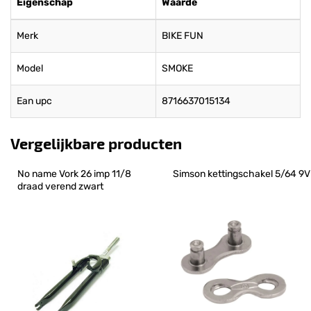
Eigenschap
Waarde
Merk
BIKE FUN
Model
SMOKE
Ean upc
8716637015134
Vergelijkbare producten
No name Vork 26 imp 11/8 
Simson kettingschakel 5/64 9V
draad verend zwart