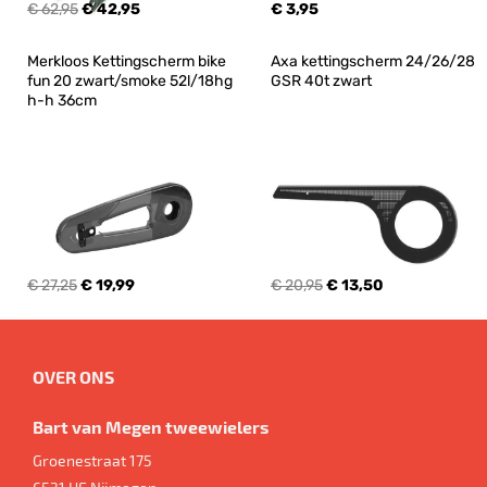
€ 62,95
€ 42,95
€ 3,95
Merkloos Kettingscherm bike 
Axa kettingscherm 24/26/28 
fun 20 zwart/smoke 52l/18hg 
GSR 40t zwart
h-h 36cm
€ 27,25
€ 19,99
€ 20,95
€ 13,50
OVER ONS
Bart van Megen tweewielers
Groenestraat 175