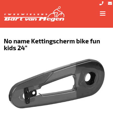
Toggl
navig
No name Kettingscherm bike fun
kids 24"