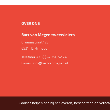
OVER ONS
Bart van Megen tweewielers
Groenestraat 175
6531 HE
Nijmegen
Telefoon:
+31 (0)24 356 52 24
E-mail:
info@bartvanmegen.nl
Cookies helpen ons bij het leveren, beschermen en verbe