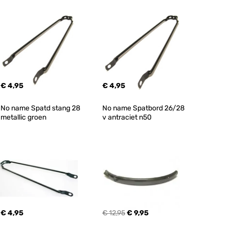
€ 4,95
€ 4,95
No name Spatd stang 28 
No name Spatbord 26/28 
metallic groen
v antraciet n50
€ 4,95
€ 12,95
€ 9,95