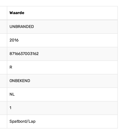
Waarde
UNBRANDED
2016
8716637003162
R
ONBEKEND
NL
1
Spatbord/Lap