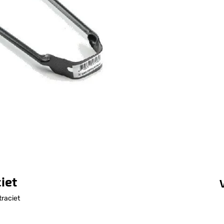
iet
traciet