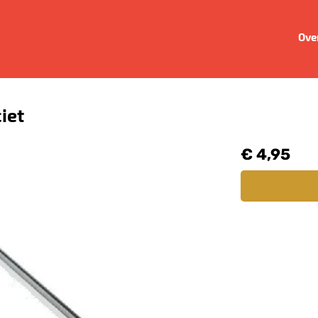
Ove
iet
€ 4,95