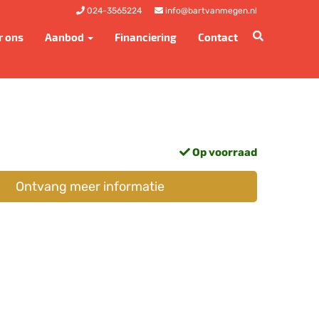
024-3565224
info@bartvanmegen.nl
r ons
Aanbod
Financiering
Contact
Op voorraad
Ontvang meer informatie