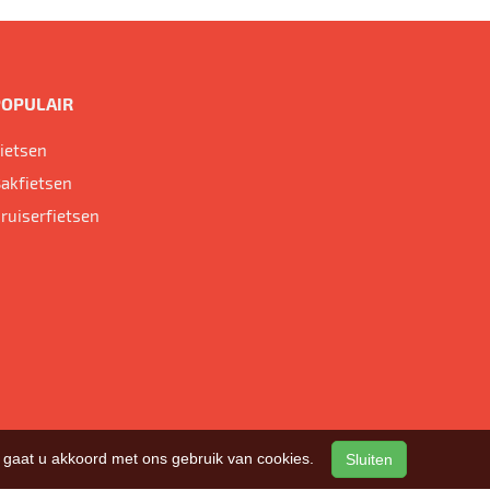
POPULAIR
ietsen
akfietsen
ruiserfietsen
n, gaat u akkoord met ons gebruik van cookies.
Sluiten