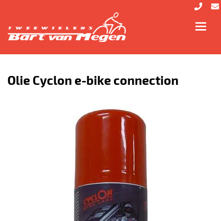
Toggl
navig
Olie Cyclon e-bike connection