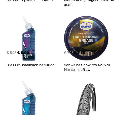
gram
€ 5,95
€ 5,00
€ 7,95
€ 7,50
Olie Eurol naaimachine 100cc
Schwalbe Schw btb 42-590 
Mar sp met R zw