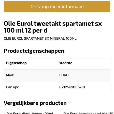
Ontvang meer informatie
Olie Eurol tweetakt spartamet sx
100 ml 12 per d
OLIE EUROL SPARTAMET SX MINERAL 100ML
Producteigenschappen
Eigenschap
Waarde
Merk
EUROL
Ean upc
8712569003751
Vergelijkbare producten
Olie Eurol rijwiel flacon 100ml
Olie Eurol kogellagervet blik 110 