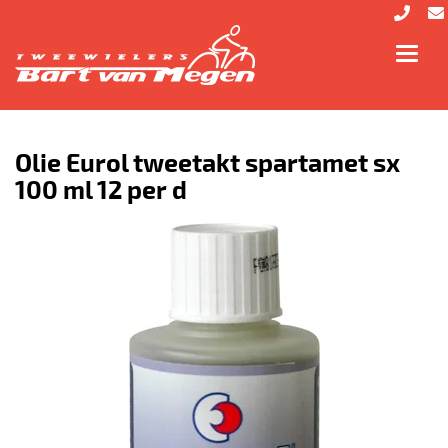
Toggl
navig
Olie Eurol tweetakt spartamet sx
100 ml 12 per d