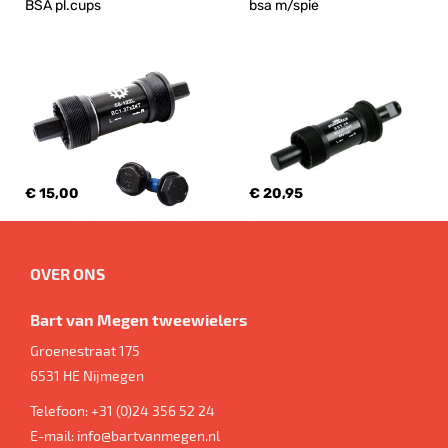
BSA pl.cups
bsa m/spie
€ 15,00
€ 20,95
OVER ONS
Bart van Megen tweewielers
Groenestraat 175
6531 HE
Nijmegen
Telefoon:
+31 (0)24 356 52 24
E-mail:
info@bartvanmegen.nl