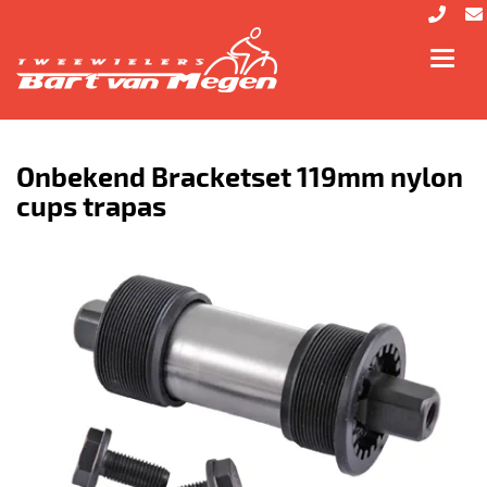
Toggl
navig
Onbekend Bracketset 119mm nylon
cups trapas