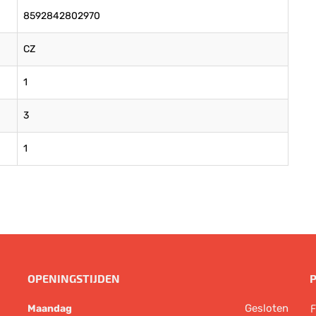
8592842802970
CZ
1
3
1
OPENINGSTIJDEN
Gesloten
F
Maandag