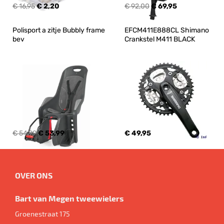
€ 16,95
€ 2,20
€ 92,00
€ 69,95
Polisport a zitje Bubbly frame 
EFCM411E888CL Shimano 
bev
Crankstel M411 BLACK
€ 54,99
€ 53,99
€ 49,95
OVER ONS
Bart van Megen tweewielers
Groenestraat 175