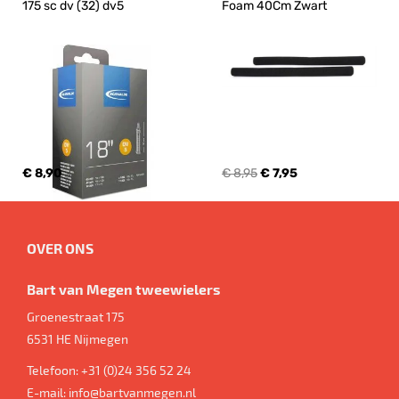
175 sc dv (32) dv5
Foam 40Cm Zwart
€ 8,90
€ 8,95
€ 7,95
OVER ONS
Bart van Megen tweewielers
Groenestraat 175
6531 HE
Nijmegen
Telefoon:
+31 (0)24 356 52 24
E-mail:
info@bartvanmegen.nl