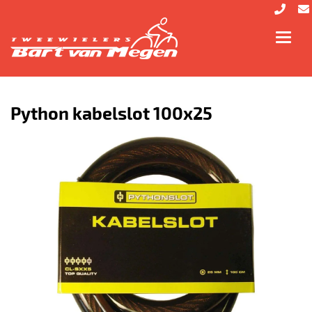
Toggl
navig
Python kabelslot 100x25