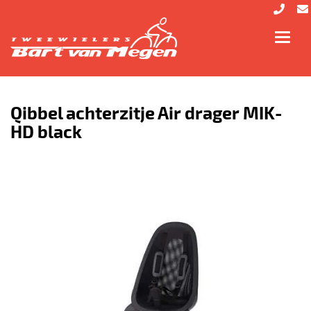
Toggl
navig
Qibbel achterzitje Air drager MIK-
HD black