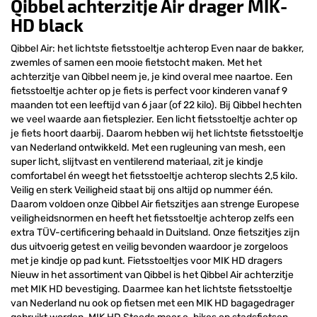
Qibbel achterzitje Air drager MIK-
HD black
Qibbel Air: het lichtste fietsstoeltje achterop Even naar de bakker,
zwemles of samen een mooie fietstocht maken. Met het
achterzitje van Qibbel neem je, je kind overal mee naartoe. Een
fietsstoeltje achter op je fiets is perfect voor kinderen vanaf 9
maanden tot een leeftijd van 6 jaar (of 22 kilo). Bij Qibbel hechten
we veel waarde aan fietsplezier. Een licht fietsstoeltje achter op
je fiets hoort daarbij. Daarom hebben wij het lichtste fietsstoeltje
van Nederland ontwikkeld. Met een rugleuning van mesh, een
super licht, slijtvast en ventilerend materiaal, zit je kindje
comfortabel én weegt het fietsstoeltje achterop slechts 2,5 kilo.
Veilig en sterk Veiligheid staat bij ons altijd op nummer één.
Daarom voldoen onze Qibbel Air fietszitjes aan strenge Europese
veiligheidsnormen en heeft het fietsstoeltje achterop zelfs een
extra TÜV-certificering behaald in Duitsland. Onze fietszitjes zijn
dus uitvoerig getest en veilig bevonden waardoor je zorgeloos
met je kindje op pad kunt. Fietsstoeltjes voor MIK HD dragers
Nieuw in het assortiment van Qibbel is het Qibbel Air achterzitje
met MIK HD bevestiging. Daarmee kan het lichtste fietsstoeltje
van Nederland nu ook op fietsen met een MIK HD bagagedrager