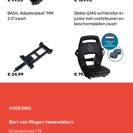
€ 99,95
€ 109,95
BASIL Adapterplaat "MIK 
Qibbel q340 achterzitje 6+ 
2.0"zwart
junior met voetsteunen en 
beschermplaten zwart
€ 24,99
€ 79,95
OVER ONS
Bart van Megen tweewielers
Groenestraat 175