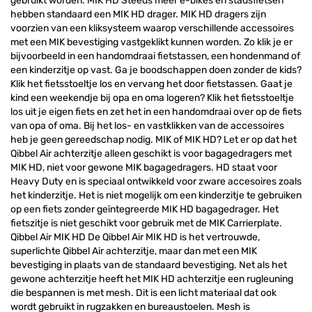
gebruikt worden. MIK HD Steeds meer e-bikes en stadsfietsen
hebben standaard een MIK HD drager. MIK HD dragers zijn
voorzien van een kliksysteem waarop verschillende accessoires
met een MIK bevestiging vastgeklikt kunnen worden. Zo klik je er
bijvoorbeeld in een handomdraai fietstassen, een hondenmand of
een kinderzitje op vast. Ga je boodschappen doen zonder de kids?
Klik het fietsstoeltje los en vervang het door fietstassen. Gaat je
kind een weekendje bij opa en oma logeren? Klik het fietsstoeltje
los uit je eigen fiets en zet het in een handomdraai over op de fiets
van opa of oma. Bij het los- en vastklikken van de accessoires
heb je geen gereedschap nodig. MIK of MIK HD? Let er op dat het
Qibbel Air achterzitje alleen geschikt is voor bagagedragers met
MIK HD, niet voor gewone MIK bagagedragers. HD staat voor
Heavy Duty en is speciaal ontwikkeld voor zware accesoires zoals
het kinderzitje. Het is niet mogelijk om een kinderzitje te gebruiken
op een fiets zonder geïntegreerde MIK HD bagagedrager. Het
fietszitje is niet geschikt voor gebruik met de MIK Carrierplate.
Qibbel Air MIK HD De Qibbel Air MIK HD is het vertrouwde,
superlichte Qibbel Air achterzitje, maar dan met een MIK
bevestiging in plaats van de standaard bevestiging. Net als het
gewone achterzitje heeft het MIK HD achterzitje een rugleuning
die bespannen is met mesh. Dit is een licht materiaal dat ook
wordt gebruikt in rugzakken en bureaustoelen. Mesh is