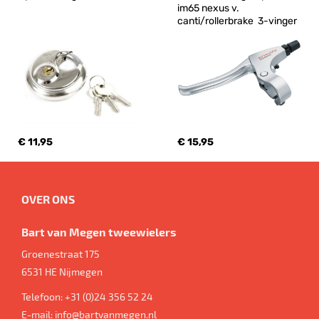
im65 nexus v. 
canti/rollerbrake  3-vinger
€ 11,95
€ 15,95
OVER ONS
Bart van Megen tweewielers
Groenestraat 175
6531 HE
Nijmegen
Telefoon:
+31 (0)24 356 52 24
E-mail:
info@bartvanmegen.nl