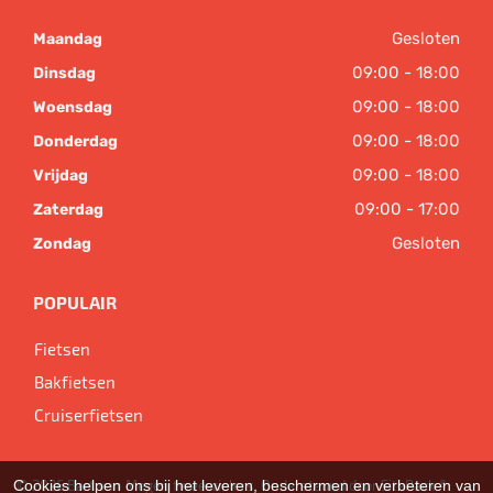
Gesloten
Maandag
09:00 - 18:00
Dinsdag
09:00 - 18:00
Woensdag
09:00 - 18:00
Donderdag
09:00 - 18:00
Vrijdag
09:00 - 17:00
Zaterdag
Gesloten
Zondag
POPULAIR
Fietsen
Bakfietsen
Cruiserfietsen
© 2026 Bart van Megen tweewielers. Ondersteund door
SitePack ®
Cookies helpen ons bij het leveren, beschermen en verbeteren van