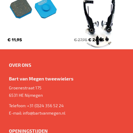
€ 11,95
€ 27,95
€ 24,95
OVER ONS
Bart van Megen tweewielers
Groenestraat 175
6531 HE
Nijmegen
Telefoon:
+31 (0)24 356 52 24
E-mail:
info@bartvanmegen.nl
OPENINGSTIJDEN