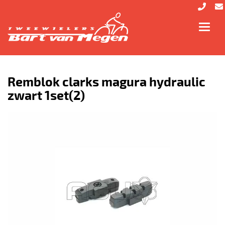
Toggl
navig
Remblok clarks magura hydraulic
zwart 1set(2)