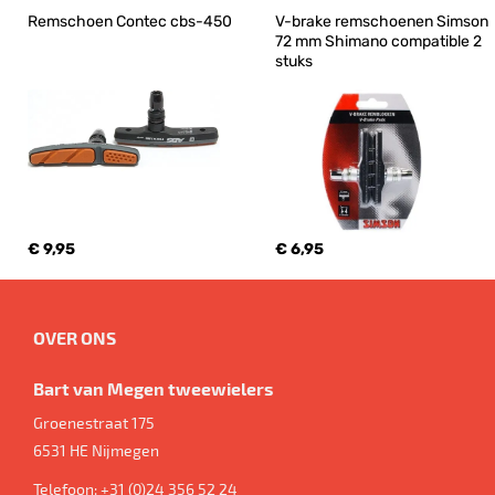
Remschoen Contec cbs-450
V-brake remschoenen Simson 
72 mm Shimano compatible 2 
stuks
€ 9,95
€ 6,95
OVER ONS
Bart van Megen tweewielers
Groenestraat 175
6531 HE
Nijmegen
Telefoon:
+31 (0)24 356 52 24