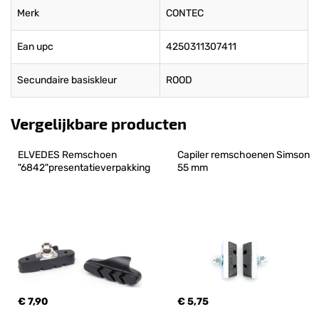
Merk
CONTEC
Ean upc
4250311307411
Secundaire basiskleur
ROOD
Vergelijkbare producten
ELVEDES Remschoen 
Capiler remschoenen Simson 
"6842"presentatieverpakking
55 mm
€ 7,90
€ 5,75