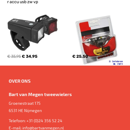
r accu usb zw vp
€ 35,95
€ 34,95
€ 25,50
OVER ONS
Bart van Megen tweewielers
Groenestraat 175
6531 HE
Nijmegen
Telefoon:
+31 (0)24 356 52 24
E-mail:
info@bartvanmegen.nl