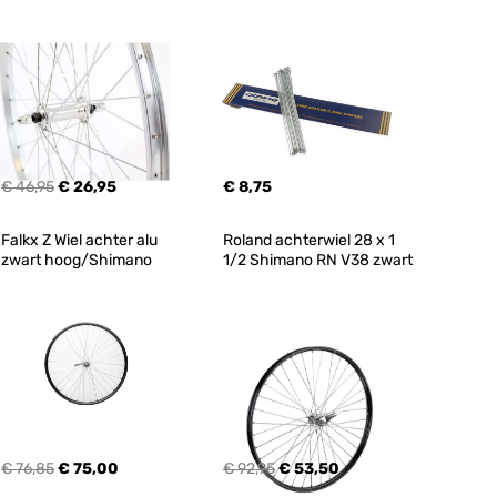
€ 46,95
€ 26,95
€ 8,75
Falkx Z Wiel achter alu 
Roland achterwiel 28 x 1 
zwart hoog/Shimano
1/2 Shimano RN V38 zwart
€ 76,85
€ 75,00
€ 92,95
€ 53,50