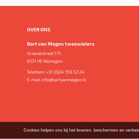
OVER ONS
Bart van Megen tweewielers
Groenestraat 175
6531 HE
Nijmegen
Telefoon:
+31 (0)24 356 52 24
E-mail:
info@bartvanmegen.nl
Cookies helpen ons bij het leveren, beschermen en verbe