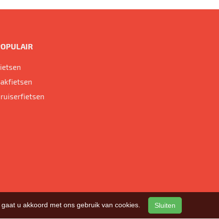
POPULAIR
ietsen
akfietsen
ruiserfietsen
n, gaat u akkoord met ons gebruik van cookies.
Sluiten