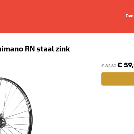
Ove
himano RN staal zink
€ 59
€ 82,50