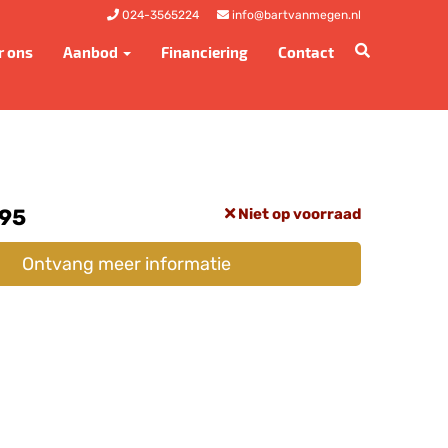
024-3565224
info@bartvanmegen.nl
r ons
Aanbod
Financiering
Contact
,95
Niet op voorraad
Ontvang meer informatie