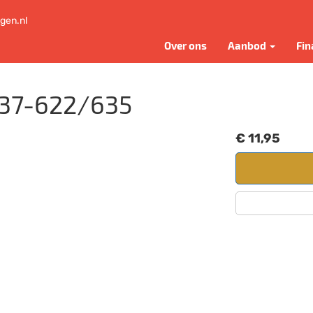
gen.nl
Over ons
Aanbod
Fin
/37-622/635
€ 11,95