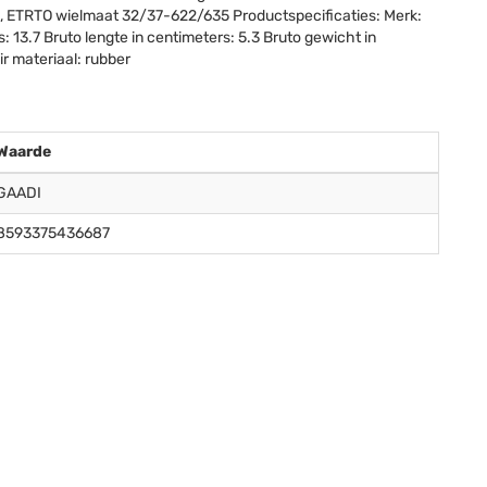
n, ETRTO wielmaat 32/37-622/635 Productspecificaties: Merk:
: 13.7 Bruto lengte in centimeters: 5.3 Bruto gewicht in
ir materiaal: rubber
Waarde
GAADI
8593375436687