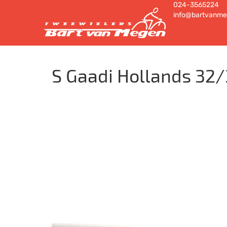
024-3565224
info@bartvanme
S Gaadi Hollands 32