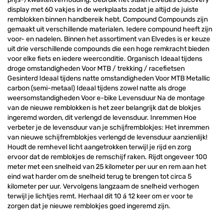
display met 60 vakjes in de werkplaats zodat je altijd de juiste
remblokken binnen handbereik hebt. Compound Compounds zijn
gemaakt uit verschillende materialen. Iedere compound heeft zijn
voor- en nadelen. Binnen het assortiment van Elvedes is er keuze
uit drie verschillende compounds die een hoge remkracht bieden
voor elke fiets en iedere weerconditie. Organisch Ideaal tijdens
droge omstandigheden Voor MTB / trekking / racefietsen
Gesinterd Ideaal tijdens natte omstandigheden Voor MTB Metallic
carbon (semi-metaal) Ideaal tijdens zowel natte als droge
weersomstandigheden Voor e-bike Levensduur Na de montage
van de nieuwe remblokken is het zeer belangrijk dat de blokjes
ingeremd worden, dit verlengd de levensduur. Inremmen Hoe
verbeter je de levensduur van je schijfremblokjes: Het inremmen
van nieuwe schijfremblokjes verlengd de levensduur aanzienlijk!
Houdt de remhevel licht aangetrokken terwijl je rijd en zorg
ervoor dat de remblokjes de remschijf raken. Rijdt ongeveer 100
meter met een snelheid van 25 kilometer per uur en rem aan het
eind wat harder om de snelheid terug te brengen tot circa 5
kilometer per uur. Vervolgens langzaam de snelheid verhogen
terwijl je lichtjes remt. Herhaal dit 10 á 12 keer om er voor te
zorgen dat je nieuwe remblokjes goed ingeremd zijn.