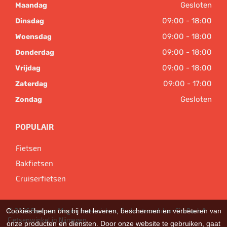
Gesloten
Maandag
09:00 - 18:00
Dinsdag
09:00 - 18:00
Woensdag
09:00 - 18:00
Donderdag
09:00 - 18:00
Vrijdag
09:00 - 17:00
Zaterdag
Gesloten
Zondag
POPULAIR
Fietsen
Bakfietsen
Cruiserfietsen
Cookies helpen ons bij het leveren, beschermen en verbeteren van
© 2026 Bart van Megen tweewielers. Ondersteund door
SitePack ®
Fietsenwinkel in Nijmegen
onze producten en diensten. Door onze website te gebruiken, gaat