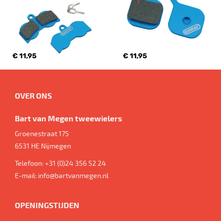
€ 11,95
€ 11,95
OVER ONS
Bart van Megen tweewielers
Groenestraat 175
6531 HE
Nijmegen
Telefoon:
+31 (0)24 356 52 24
E-mail:
info@bartvanmegen.nl
OPENINGSTIJDEN