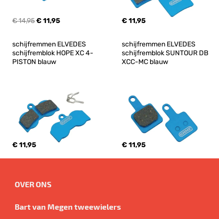
€ 14,95
€ 11,95
€ 11,95
schijfremmen ELVEDES 
schijfremmen ELVEDES 
schijfremblok HOPE XC 4-
schijfremblok SUNTOUR DB 
PISTON blauw
XCC-MC blauw
€ 11,95
€ 11,95
OVER ONS
Bart van Megen tweewielers