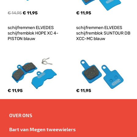
€ 14,95
€ 11,95
€ 11,95
schijfremmen ELVEDES 
schijfremmen ELVEDES 
schijfremblok HOPE XC 4-
schijfremblok SUNTOUR DB 
PISTON blauw
XCC-MC blauw
€ 11,95
€ 11,95
OVER ONS
Bart van Megen tweewielers