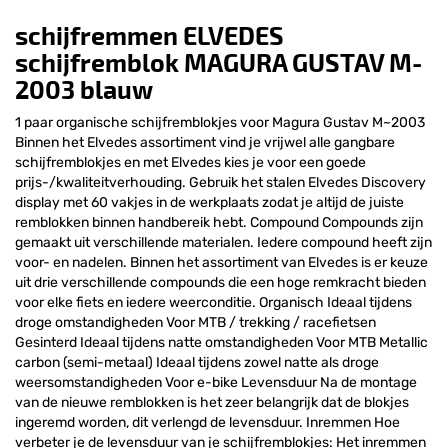
schijfremmen ELVEDES
schijfremblok MAGURA GUSTAV M-
2003 blauw
1 paar organische schijfremblokjes voor Magura Gustav M~2003
Binnen het Elvedes assortiment vind je vrijwel alle gangbare
schijfremblokjes en met Elvedes kies je voor een goede
prijs-/kwaliteitverhouding. Gebruik het stalen Elvedes Discovery
display met 60 vakjes in de werkplaats zodat je altijd de juiste
remblokken binnen handbereik hebt. Compound Compounds zijn
gemaakt uit verschillende materialen. Iedere compound heeft zijn
voor- en nadelen. Binnen het assortiment van Elvedes is er keuze
uit drie verschillende compounds die een hoge remkracht bieden
voor elke fiets en iedere weerconditie. Organisch Ideaal tijdens
droge omstandigheden Voor MTB / trekking / racefietsen
Gesinterd Ideaal tijdens natte omstandigheden Voor MTB Metallic
carbon (semi-metaal) Ideaal tijdens zowel natte als droge
weersomstandigheden Voor e-bike Levensduur Na de montage
van de nieuwe remblokken is het zeer belangrijk dat de blokjes
ingeremd worden, dit verlengd de levensduur. Inremmen Hoe
verbeter je de levensduur van je schijfremblokjes: Het inremmen