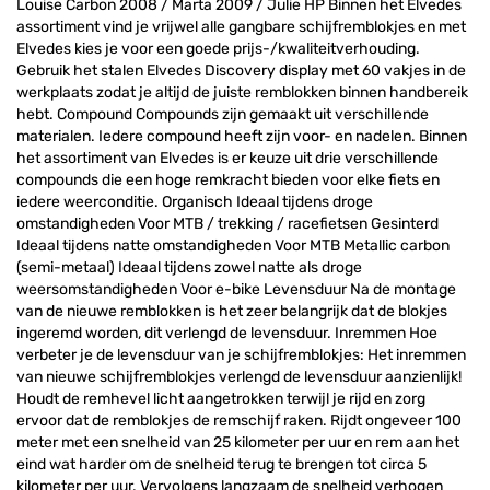
Louise Carbon 2008 / Marta 2009 / Julie HP Binnen het Elvedes
assortiment vind je vrijwel alle gangbare schijfremblokjes en met
Elvedes kies je voor een goede prijs-/kwaliteitverhouding.
Gebruik het stalen Elvedes Discovery display met 60 vakjes in de
werkplaats zodat je altijd de juiste remblokken binnen handbereik
hebt. Compound Compounds zijn gemaakt uit verschillende
materialen. Iedere compound heeft zijn voor- en nadelen. Binnen
het assortiment van Elvedes is er keuze uit drie verschillende
compounds die een hoge remkracht bieden voor elke fiets en
iedere weerconditie. Organisch Ideaal tijdens droge
omstandigheden Voor MTB / trekking / racefietsen Gesinterd
Ideaal tijdens natte omstandigheden Voor MTB Metallic carbon
(semi-metaal) Ideaal tijdens zowel natte als droge
weersomstandigheden Voor e-bike Levensduur Na de montage
van de nieuwe remblokken is het zeer belangrijk dat de blokjes
ingeremd worden, dit verlengd de levensduur. Inremmen Hoe
verbeter je de levensduur van je schijfremblokjes: Het inremmen
van nieuwe schijfremblokjes verlengd de levensduur aanzienlijk!
Houdt de remhevel licht aangetrokken terwijl je rijd en zorg
ervoor dat de remblokjes de remschijf raken. Rijdt ongeveer 100
meter met een snelheid van 25 kilometer per uur en rem aan het
eind wat harder om de snelheid terug te brengen tot circa 5
kilometer per uur. Vervolgens langzaam de snelheid verhogen