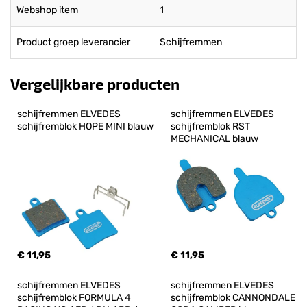
Webshop item
1
Product groep leverancier
Schijfremmen
Vergelijkbare producten
schijfremmen ELVEDES 
schijfremmen ELVEDES 
schijfremblok HOPE MINI blauw
schijfremblok RST 
MECHANICAL blauw
€ 11,95
€ 11,95
schijfremmen ELVEDES 
schijfremmen ELVEDES 
schijfremblok FORMULA 4 
schijfremblok CANNONDALE 