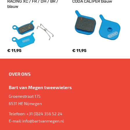
RACING XC / FR / DH / BR / 
CODA CALIPER blauw
blauw
€ 11,95
€ 11,95
OVER ONS
Bart van Megen tweewielers
Groenestraat 175
6531 HE
Nijmegen
Telefoon:
+31 (0)24 356 52 24
E-mail:
info@bartvanmegen.nl