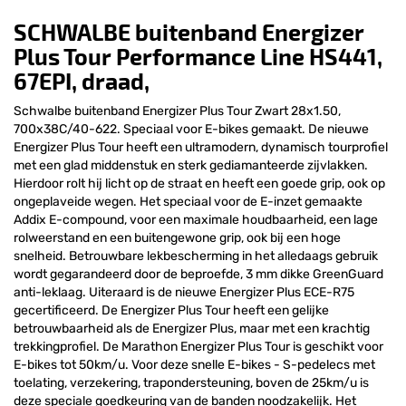
SCHWALBE buitenband Energizer
Plus Tour Performance Line HS441,
67EPI, draad,
Schwalbe buitenband Energizer Plus Tour Zwart 28x1.50,
700x38C/40-622. Speciaal voor E-bikes gemaakt. De nieuwe
Energizer Plus Tour heeft een ultramodern, dynamisch tourprofiel
met een glad middenstuk en sterk gediamanteerde zijvlakken.
Hierdoor rolt hij licht op de straat en heeft een goede grip, ook op
ongeplaveide wegen. Het speciaal voor de E-inzet gemaakte
Addix E-compound, voor een maximale houdbaarheid, een lage
rolweerstand en een buitengewone grip, ook bij een hoge
snelheid. Betrouwbare lekbescherming in het alledaags gebruik
wordt gegarandeerd door de beproefde, 3 mm dikke GreenGuard
anti-leklaag. Uiteraard is de nieuwe Energizer Plus ECE-R75
gecertificeerd. De Energizer Plus Tour heeft een gelijke
betrouwbaarheid als de Energizer Plus, maar met een krachtig
trekkingprofiel. De Marathon Energizer Plus Tour is geschikt voor
E-bikes tot 50km/u. Voor deze snelle E-bikes - S-pedelecs met
toelating, verzekering, trapondersteuning, boven de 25km/u is
deze speciale goedkeuring van de banden noodzakelijk. Het