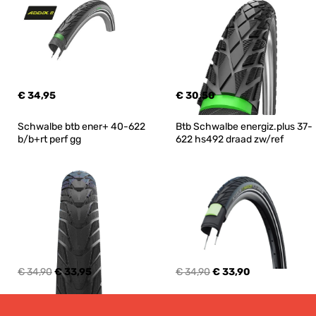
€ 34,95
€ 30,50
Schwalbe btb ener+ 40-622 
Btb Schwalbe energiz.plus 37-
b/b+rt perf gg
622 hs492 draad zw/ref
€ 34,90
€ 33,95
€ 34,90
€ 33,90