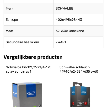
Merk
SCHWALBE
Ean upc
4026495698443
Maat
32-630: Onbekend
Secundaire basiskleur
ZWART
Vergelijkbare producten
Schwalbe Bib 121/2x21/4-175 
Schwalbe schlauch 
sc av schuin av1
#1940/62-584/635 sv60