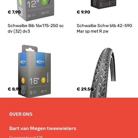
€ 7,90
€ 9,90
Schwalbe Bib 16x175-250 sc 
Schwalbe Schw btb 42-590 
dv (32) dv3
Mar sp met R zw
€ 8,90
€ 29,50
OVER ONS
Bart van Megen tweewielers
Groenestraat 175