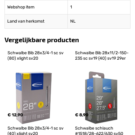
Webshop item
1
Land van herkomst
NL
Vergelijkbare producten
Schwalbe Bib 28x3/4-1 sc sv 
Schwalbe Bib 28x11/2-150-
(80) xlight sv20
235 sc sv19 (40) sv19 29er
€ 12,90
€ 8,90
Schwalbe Bib 28x3/4-1 sc sv 
Schwalbe schlauch 
(40) xlight sv20
#1518/28-622/630 sv50