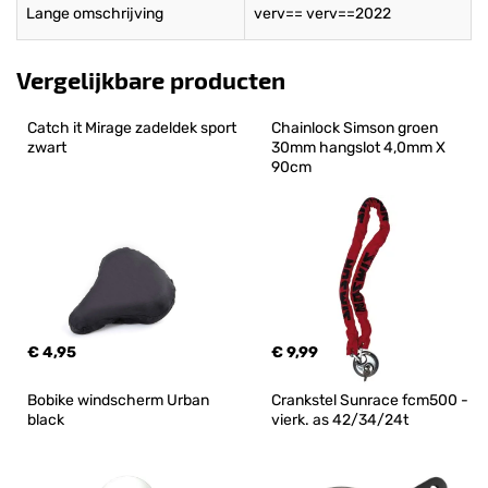
Lange omschrijving
verv== verv==2022
Vergelijkbare producten
Catch it Mirage zadeldek sport 
Chainlock Simson groen 
zwart
30mm hangslot 4,0mm X 
90cm
€ 4,95
€ 9,99
Bobike windscherm Urban 
Crankstel Sunrace fcm500 - 
black
vierk. as 42/34/24t