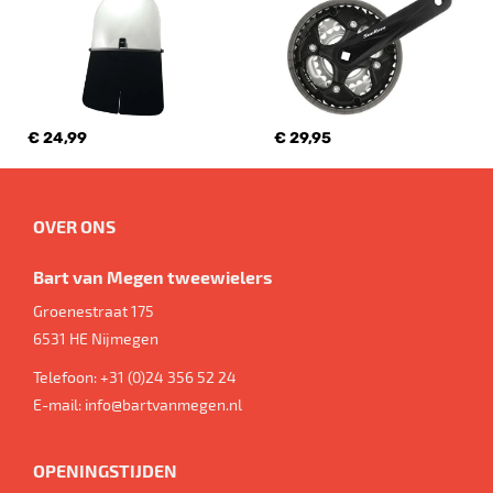
€ 24,99
€ 29,95
OVER ONS
Bart van Megen tweewielers
Groenestraat 175
6531 HE
Nijmegen
Telefoon:
+31 (0)24 356 52 24
E-mail:
info@bartvanmegen.nl
OPENINGSTIJDEN