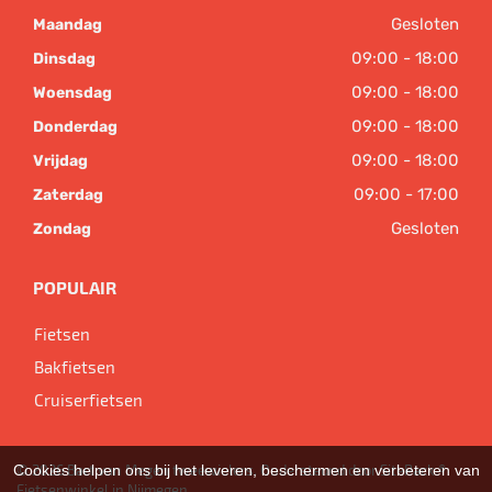
Gesloten
Maandag
09:00 - 18:00
Dinsdag
09:00 - 18:00
Woensdag
09:00 - 18:00
Donderdag
09:00 - 18:00
Vrijdag
09:00 - 17:00
Zaterdag
Gesloten
Zondag
POPULAIR
Fietsen
Bakfietsen
Cruiserfietsen
Cookies helpen ons bij het leveren, beschermen en verbeteren van
© 2026 Bart van Megen tweewielers. Ondersteund door
SitePack ®
Fietsenwinkel in Nijmegen