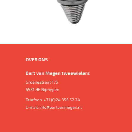
OVER ONS
Bart van Megen tweewielers
Groenestraat 175
6531 HE
Nijmegen
Telefoon:
+31 (0)24 356 52 24
E-mail:
info@bartvanmegen.nl