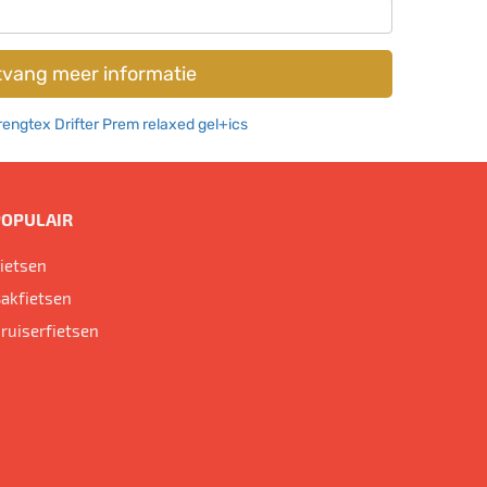
vang meer informatie
trengtex Drifter Prem relaxed gel+ics
POPULAIR
ietsen
akfietsen
ruiserfietsen