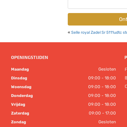
Ont
«
Selle royal Zadel Sr 5111udtc s
OPENINGSTIJDEN
Gesloten
F
Maandag
B
09:00 - 18:00
Dinsdag
C
09:00 - 18:00
Woensdag
09:00 - 18:00
Donderdag
09:00 - 18:00
Vrijdag
09:00 - 17:00
Zaterdag
Gesloten
Zondag