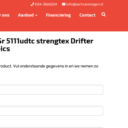
024-3565224
info@bartvanmegen.nl
r ons
Aanbod
Financiering
Contact
Sr 5111udtc strengtex Drifter
ics
 product. Vul onderstaande gegevens in en we nemen zo