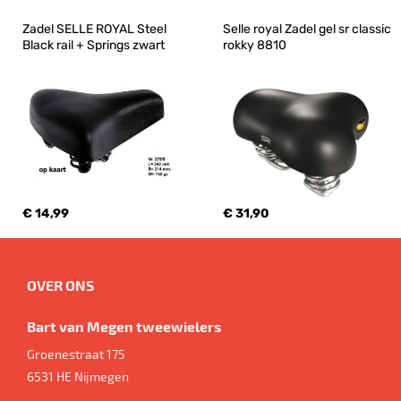
Zadel SELLE ROYAL Steel 
Selle royal Zadel gel sr classic 
Black rail + Springs zwart
rokky 8810
€ 14,99
€ 31,90
OVER ONS
Bart van Megen tweewielers
Groenestraat 175
6531 HE
Nijmegen