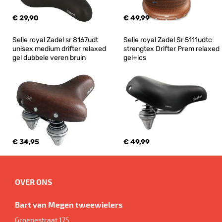
€ 29,90
€ 49,99
Selle royal Zadel sr 8167udt 
Selle royal Zadel Sr 5111udtc 
unisex medium drifter relaxed 
strengtex Drifter Prem relaxed 
gel dubbele veren bruin
gel+ics
€ 34,95
€ 49,99
OVER ONS
Bart van Megen tweewielers
Groenestraat 175