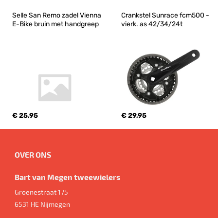
Selle San Remo zadel Vienna 
Crankstel Sunrace fcm500 - 
E-Bike bruin met handgreep
vierk. as 42/34/24t
€ 25,95
€ 29,95
OVER ONS
Bart van Megen tweewielers
Groenestraat 175
6531 HE
Nijmegen